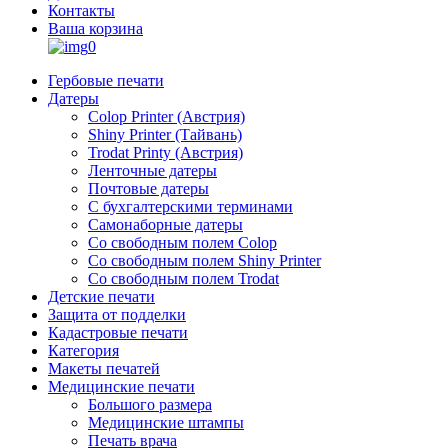
Контакты
Ваша корзина
0
Гербовые печати
Датеры
Colop Printer (Австрия)
Shiny Printer (Тайвань)
Trodat Printy (Австрия)
Ленточные датеры
Почтовые датеры
С бухгалтерскими терминами
Самонаборные датеры
Со свободным полем Colop
Со свободным полем Shiny Printer
Со свободным полем Trodat
Детские печати
Защита от подделки
Кадастровые печати
Категория
Макеты печатей
Медицинские печати
Большого размера
Медицинские штампы
Печать врача