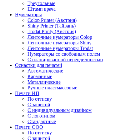
Треугольные
Штамп врача
Нумераторы
Colop Printer (Австрия)
Shiny Printer (Тайвань)
Trodat Printy (Австрия)
Ленточные нумераторы Colop
Ленточные нумераторы Shiny
Ленточные нумераторы Trodat
Нумераторы со свободным полем
С планированной переодичностью
Оснастки для печатей
Автоматические
Карманные
Металлические
Ручные пластмассовые
Печати ИП
По оттиску
С защитой
С индивидуальным дизайном
С логотипом
Стандартные
Печати ООО
По оттиску
С защитой