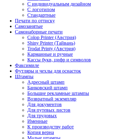
С индивидуальным дизайном
С логотипом
Стандартные
Печати по оттиску
Самозанятые
Самонаборные печати
Colop Printer (Австрия)
Shiny Printer (Тайвань)
Trodat Printy (Австрия)
Карманные и ручные
Кассы букв, цифр и символов
Факсимиле
Футляры и чехлы для оснасток
Штампы
Адресный штамп
Банковский штамп
Большие рекламные штампы
Возвратный экземпляр
Для документов
Для путевых листов
Для трудовых
Именные
К производству работ
Копия верна
Малые штампы