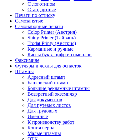
С логотипом
Стандартные
Печати по оттиску
Самозанятые
Самонаборные печати
Colop Printer (Австрия)
Shiny Printer (Тайвань)
Trodat Printy (Австрия)
Карманные и ручные
Кассы букв, цифр и символов
Факсимиле
Футляры и чехлы для оснасток
Штампы
Адресный штамп
Банковский штамп
Большие рекламные штампы
Возвратный экземпляр
Для документов
Для путевых листов
Для трудовых
Именные
К производству работ
Копия верна
Малые штампы
ОТК