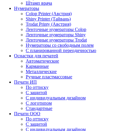
Штамп врача
Нумераторы
Colop Printer (Австрия)
Shiny Printer (Тайвань)
Trodat Printy (Австрия)
Ленточные нумераторы Colop
Ленточные нумераторы Shiny
Ленточные нумераторы Trodat
Нумераторы со свободным полем
С планированной переодичностью
Оснастки для печатей
Автоматические
Карманные
Металлические
Ручные пластмассовые
Печати ИП
По оттиску
С защитой
С индивидуальным дизайном
С логотипом
Стандартные
Печати ООО
По оттиску
С защитой
С индивидуальным дизайном