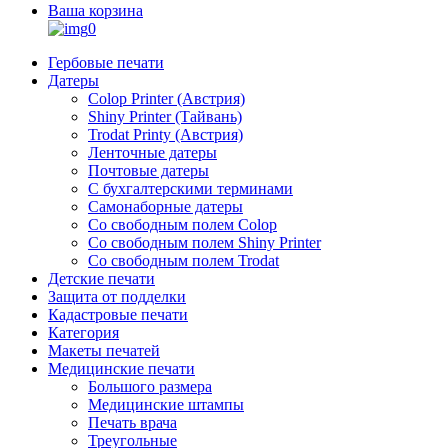
Ваша корзина
0
Гербовые печати
Датеры
Colop Printer (Австрия)
Shiny Printer (Тайвань)
Trodat Printy (Австрия)
Ленточные датеры
Почтовые датеры
С бухгалтерскими терминами
Самонаборные датеры
Со свободным полем Colop
Со свободным полем Shiny Printer
Со свободным полем Trodat
Детские печати
Защита от подделки
Кадастровые печати
Категория
Макеты печатей
Медицинские печати
Большого размера
Медицинские штампы
Печать врача
Треугольные