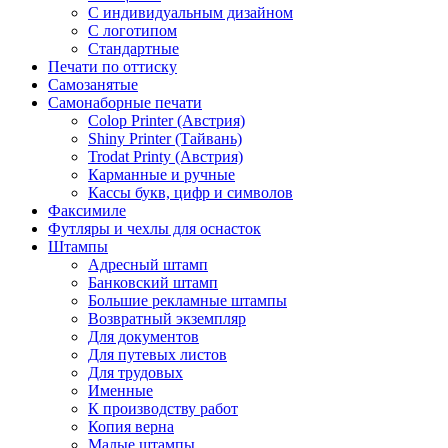
С индивидуальным дизайном
С логотипом
Стандартные
Печати по оттиску
Самозанятые
Самонаборные печати
Colop Printer (Австрия)
Shiny Printer (Тайвань)
Trodat Printy (Австрия)
Карманные и ручные
Кассы букв, цифр и символов
Факсимиле
Футляры и чехлы для оснасток
Штампы
Адресный штамп
Банковский штамп
Большие рекламные штампы
Возвратный экземпляр
Для документов
Для путевых листов
Для трудовых
Именные
К производству работ
Копия верна
Малые штампы