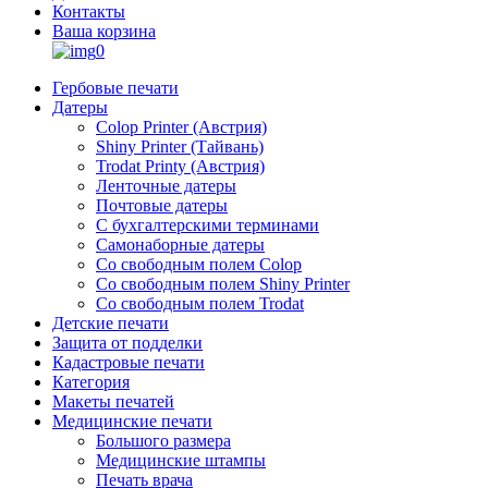
Контакты
Ваша корзина
0
Гербовые печати
Датеры
Colop Printer (Австрия)
Shiny Printer (Тайвань)
Trodat Printy (Австрия)
Ленточные датеры
Почтовые датеры
С бухгалтерскими терминами
Самонаборные датеры
Со свободным полем Colop
Со свободным полем Shiny Printer
Со свободным полем Trodat
Детские печати
Защита от подделки
Кадастровые печати
Категория
Макеты печатей
Медицинские печати
Большого размера
Медицинские штампы
Печать врача