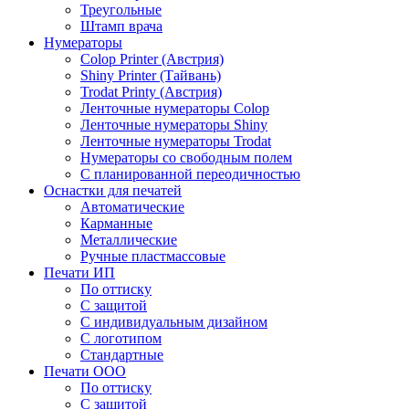
Треугольные
Штамп врача
Нумераторы
Colop Printer (Австрия)
Shiny Printer (Тайвань)
Trodat Printy (Австрия)
Ленточные нумераторы Colop
Ленточные нумераторы Shiny
Ленточные нумераторы Trodat
Нумераторы со свободным полем
С планированной переодичностью
Оснастки для печатей
Автоматические
Карманные
Металлические
Ручные пластмассовые
Печати ИП
По оттиску
С защитой
С индивидуальным дизайном
С логотипом
Стандартные
Печати ООО
По оттиску
С защитой