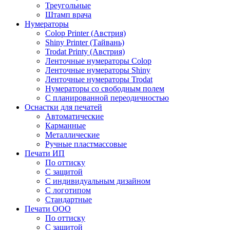
Треугольные
Штамп врача
Нумераторы
Colop Printer (Австрия)
Shiny Printer (Тайвань)
Trodat Printy (Австрия)
Ленточные нумераторы Colop
Ленточные нумераторы Shiny
Ленточные нумераторы Trodat
Нумераторы со свободным полем
С планированной переодичностью
Оснастки для печатей
Автоматические
Карманные
Металлические
Ручные пластмассовые
Печати ИП
По оттиску
С защитой
С индивидуальным дизайном
С логотипом
Стандартные
Печати ООО
По оттиску
С защитой