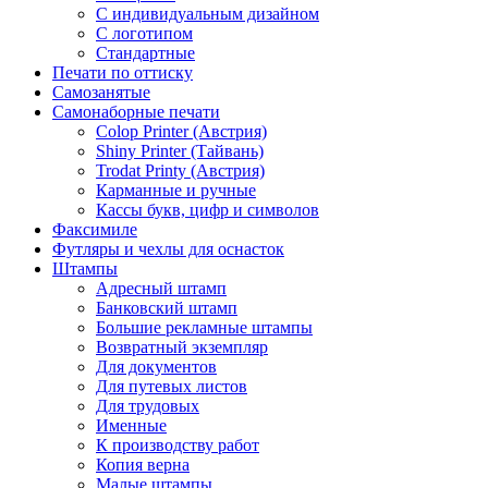
С индивидуальным дизайном
С логотипом
Стандартные
Печати по оттиску
Самозанятые
Самонаборные печати
Colop Printer (Австрия)
Shiny Printer (Тайвань)
Trodat Printy (Австрия)
Карманные и ручные
Кассы букв, цифр и символов
Факсимиле
Футляры и чехлы для оснасток
Штампы
Адресный штамп
Банковский штамп
Большие рекламные штампы
Возвратный экземпляр
Для документов
Для путевых листов
Для трудовых
Именные
К производству работ
Копия верна
Малые штампы