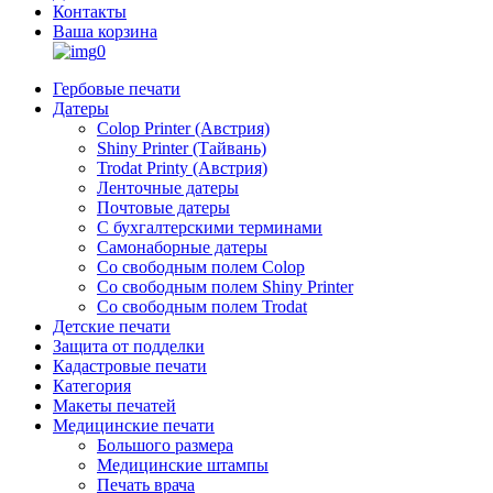
Контакты
Ваша корзина
0
Гербовые печати
Датеры
Colop Printer (Австрия)
Shiny Printer (Тайвань)
Trodat Printy (Австрия)
Ленточные датеры
Почтовые датеры
С бухгалтерскими терминами
Самонаборные датеры
Со свободным полем Colop
Со свободным полем Shiny Printer
Со свободным полем Trodat
Детские печати
Защита от подделки
Кадастровые печати
Категория
Макеты печатей
Медицинские печати
Большого размера
Медицинские штампы
Печать врача