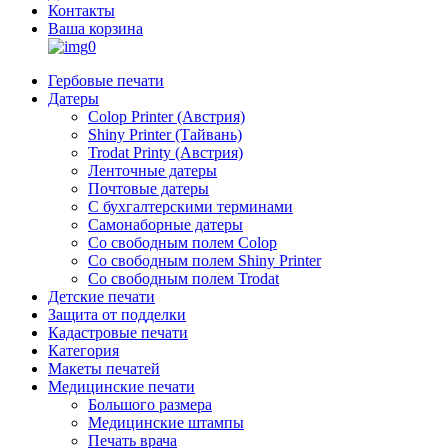
Контакты
Ваша корзина
0
Гербовые печати
Датеры
Colop Printer (Австрия)
Shiny Printer (Тайвань)
Trodat Printy (Австрия)
Ленточные датеры
Почтовые датеры
С бухгалтерскими терминами
Самонаборные датеры
Со свободным полем Colop
Со свободным полем Shiny Printer
Со свободным полем Trodat
Детские печати
Защита от подделки
Кадастровые печати
Категория
Макеты печатей
Медицинские печати
Большого размера
Медицинские штампы
Печать врача