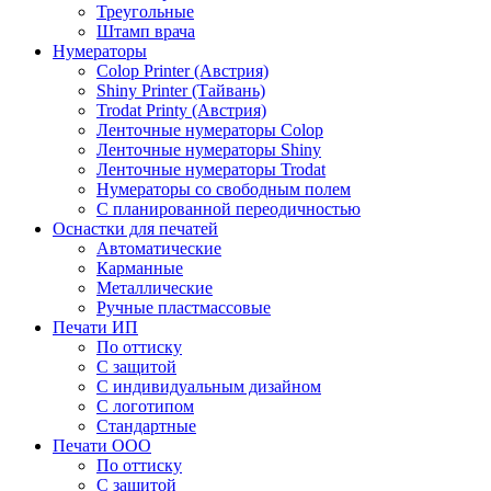
Треугольные
Штамп врача
Нумераторы
Colop Printer (Австрия)
Shiny Printer (Тайвань)
Trodat Printy (Австрия)
Ленточные нумераторы Colop
Ленточные нумераторы Shiny
Ленточные нумераторы Trodat
Нумераторы со свободным полем
С планированной переодичностью
Оснастки для печатей
Автоматические
Карманные
Металлические
Ручные пластмассовые
Печати ИП
По оттиску
С защитой
С индивидуальным дизайном
С логотипом
Стандартные
Печати ООО
По оттиску
С защитой