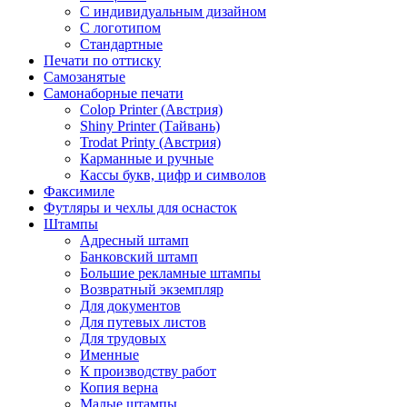
С индивидуальным дизайном
С логотипом
Стандартные
Печати по оттиску
Самозанятые
Самонаборные печати
Colop Printer (Австрия)
Shiny Printer (Тайвань)
Trodat Printy (Австрия)
Карманные и ручные
Кассы букв, цифр и символов
Факсимиле
Футляры и чехлы для оснасток
Штампы
Адресный штамп
Банковский штамп
Большие рекламные штампы
Возвратный экземпляр
Для документов
Для путевых листов
Для трудовых
Именные
К производству работ
Копия верна
Малые штампы