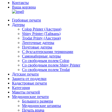
Контакты
Ваша корзина
0
Гербовые печати
Датеры
Colop Printer (Австрия)
Shiny Printer (Тайвань)
Trodat Printy (Австрия)
Ленточные датеры
Почтовые датеры
С бухгалтерскими терминами
Самонаборные датеры
Со свободным полем Colop
Со свободным полем Shiny Printer
Со свободным полем Trodat
Детские печати
Защита от подделки
Кадастровые печати
Категория
Макеты печатей
Медицинские печати
Большого размера
Медицинские штампы
Печать врача