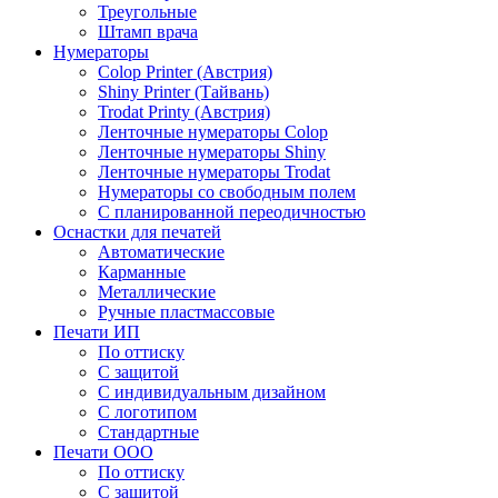
Треугольные
Штамп врача
Нумераторы
Colop Printer (Австрия)
Shiny Printer (Тайвань)
Trodat Printy (Австрия)
Ленточные нумераторы Colop
Ленточные нумераторы Shiny
Ленточные нумераторы Trodat
Нумераторы со свободным полем
С планированной переодичностью
Оснастки для печатей
Автоматические
Карманные
Металлические
Ручные пластмассовые
Печати ИП
По оттиску
С защитой
С индивидуальным дизайном
С логотипом
Стандартные
Печати ООО
По оттиску
С защитой