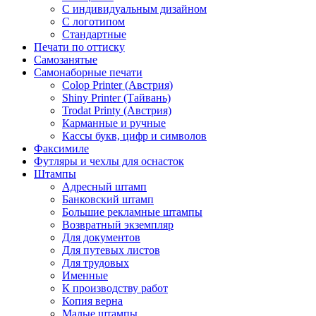
С индивидуальным дизайном
С логотипом
Стандартные
Печати по оттиску
Самозанятые
Самонаборные печати
Colop Printer (Австрия)
Shiny Printer (Тайвань)
Trodat Printy (Австрия)
Карманные и ручные
Кассы букв, цифр и символов
Факсимиле
Футляры и чехлы для оснасток
Штампы
Адресный штамп
Банковский штамп
Большие рекламные штампы
Возвратный экземпляр
Для документов
Для путевых листов
Для трудовых
Именные
К производству работ
Копия верна
Малые штампы